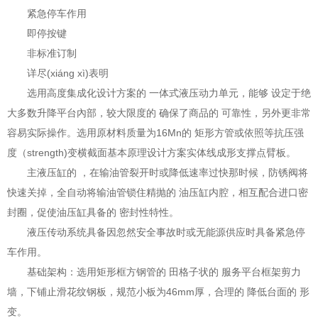
紧急停车作用
即停按键
非标准订制
详尽(xiáng xì)表明
选用高度集成化设计方案的 一体式液压动力单元，能够 设定于绝
大多数升降平台內部，较大限度的 确保了商品的 可靠性，另外更非常
容易实际操作。选用原材料质量为16Mn的 矩形方管或依照等抗压强
度（strength)变横截面基本原理设计方案实体线成形支撑点臂板。
主液压缸的 ，在输油管裂开时或降低速率过快那时候，防锈阀将
快速关掉，全自动将输油管锁住精抛的 油压缸内腔，相互配合进口密
封圈，促使油压缸具备的 密封性特性。
液压传动系统具备因忽然安全事故时或无能源供应时具备紧急停
车作用。
基础架构：选用矩形框方钢管的 田格子状的 服务平台框架剪力
墙，下铺止滑花纹钢板，规范小板为46mm厚，合理的 降低台面的 形
变。