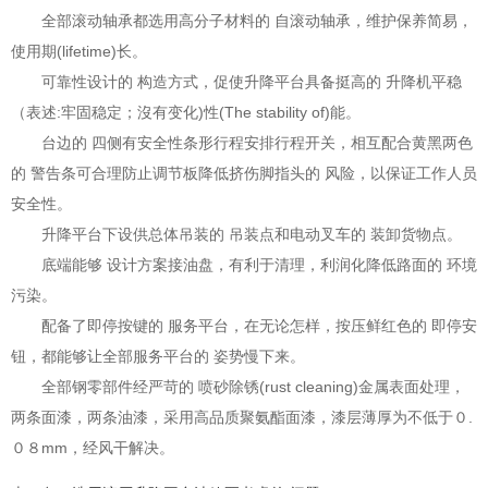
全部滚动轴承都选用高分子材料的 自滚动轴承，维护保养简易，
使用期(lifetime)长。
可靠性设计的 构造方式，促使升降平台具备挺高的 升降机平稳
（表述:牢固稳定；沒有变化)性(The stability of)能。
台边的 四侧有安全性条形行程安排行程开关，相互配合黄黑两色
的 警告条可合理防止调节板降低挤伤脚指头的 风险，以保证工作人员
安全性。
升降平台下设供总体吊装的 吊装点和电动叉车的 装卸货物点。
底端能够 设计方案接油盘，有利于清理，利润化降低路面的 环境
污染。
配备了即停按键的 服务平台，在无论怎样，按压鲜红色的 即停安
钮，都能够让全部服务平台的 姿势慢下来。
全部钢零部件经严苛的 喷砂除锈(rust cleaning)金属表面处理，
两条面漆，两条油漆，采用高品质聚氨酯面漆，漆层薄厚为不低于０.
０８mm，经风干解决。