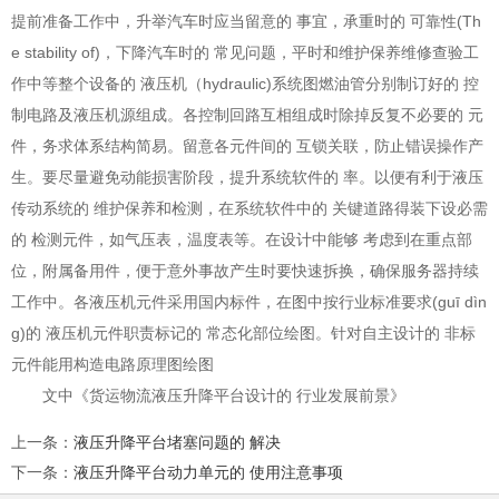
提前准备工作中，升举汽车时应当留意的 事宜，承重时的 可靠性(Th
e stability of)，下降汽车时的 常见问题，平时和维护保养维修查验工
作中等整个设备的 液压机（hydraulic)系统图燃油管分别制订好的 控
制电路及液压机源组成。各控制回路互相组成时除掉反复不必要的 元
件，务求体系结构简易。留意各元件间的 互锁关联，防止错误操作产
生。要尽量避免动能损害阶段，提升系统软件的 率。以便有利于液压
传动系统的 维护保养和检测，在系统软件中的 关键道路得装下设必需
的 检测元件，如气压表，温度表等。在设计中能够 考虑到在重点部
位，附属备用件，便于意外事故产生时要快速拆换，确保服务器持续
工作中。各液压机元件采用国内标件，在图中按行业标准要求(guī dìn
g)的 液压机元件职责标记的 常态化部位绘图。针对自主设计的 非标
元件能用构造电路原理图绘图
文中《货运物流液压升降平台设计的 行业发展前景》
上一条
：
液压升降平台堵塞问题的 解决
下一条
：
液压升降平台动力单元的 使用注意事项